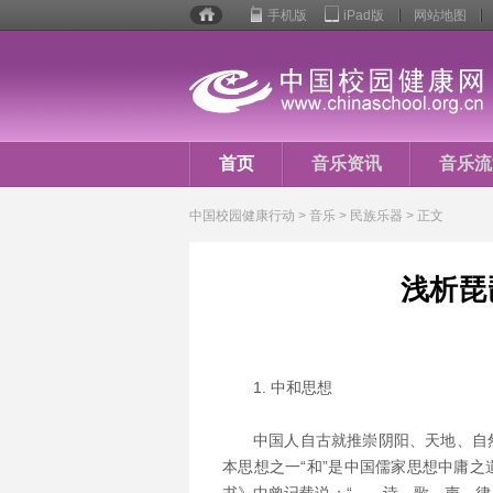
手机版
iPad版
网站地图
校园
健康
行动
首页
音乐资讯
音乐流
音乐人生
中国校园健康行动
>
音乐
> 民族乐器 > 正文
浅析琵
1. 中和思想
中国人自古就推崇阴阳、天地、自
本思想之一“和”是中国儒家思想中庸