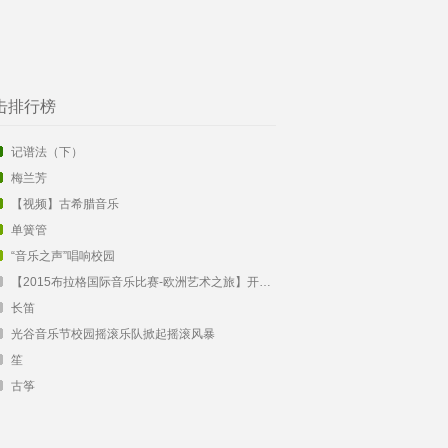
击排行榜
记谱法（下）
梅兰芳
【视频】古希腊音乐
单簧管
“音乐之声”唱响校园
【2015布拉格国际音乐比赛-欧洲艺术之旅】开始报名啦！
长笛
光谷音乐节校园摇滚乐队掀起摇滚风暴
笙
古筝