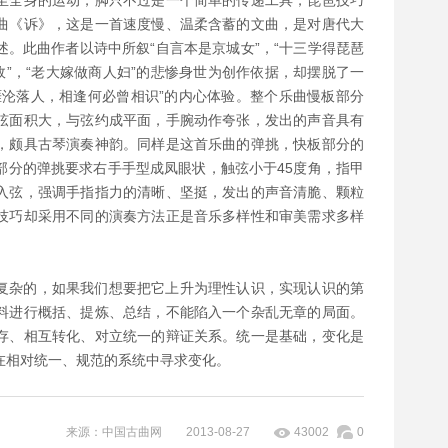
至全身的运动，脚只不过是一个简单的传递工具，琵琶技巧
曲《诉》，这是一首速度慢、温柔含蓄的文曲，是对唐代大
。此曲作者以诗中所叙“自言本是京城女”，“十三学得琵琶
故”，“老大嫁做商人妇”的悲惨身世为创作依据，却摆脱了一
涯沦落人，相逢何必曾相识”的内心体验。整个乐曲慢板部分
弦面积大，与弦约成平面，手腕动作夸张，发出的声音具有
，颇具古琴演奏神韵。同样是这首乐曲的弹挑，快板部分的
部分的弹挑要求右手手型成凤眼状，触弦小于45度角，指甲
入弦，强调手指指力的清晰、坚挺，发出的声音清脆、颗粒
技巧却采用不同的演奏方法正是音乐多样性和审美需求多样
复杂的，如果我们想要把它上升为理性认识，实现认识的第
料进行概括、提炼、总结，不能陷入一个杂乱无章的局面。
存、相互转化、对立统一的辩证关系。统一是基础，变化是
在相对统一、规范的系统中寻求变化。
来源：中国古曲网 2013-08-27
43002
0