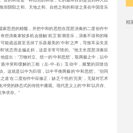
律、音的和谐是一种自然的和谐，它的最终目的是达到神人以
，推崇阴阳之和、天地之和、自然之和的和谐之美在中国音乐
精
儒家思想的精髓，并把中和的思想在琵琶演奏的二度创作中
有些演奏家较多机会接触‘前卫’新潮音乐，演奏不谐和的噪
有可能疏远甚至丢掉了乐器最美的‘中和’之声，导致耳朵失灵
和’状态而走偏走斜，这是非常可惜的。”他主长琵琶演奏应
，他提出：“万物对立、统一的‘中和思想’，取两极之中，以中
盾冲突和缓解的三相（左-中-右）互动中，频繁的回馈信
。这就是以中为归宿，以中平衡两极的‘中和思想’。”但同
孟之道’在二度创作中应修正；缺乏个性的‘完美’，无疑对艺术
避免冲突的静态式的传统中庸观。现代意义上的‘中和’以共存、
争求存。”