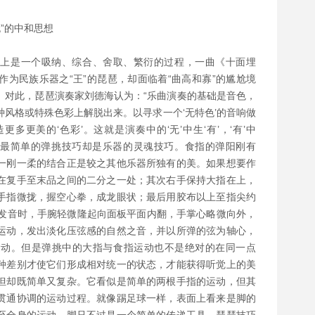
“无”的中和思想
际上是一个吸纳、综合、舍取、繁衍的过程，一曲《十面埋
为民族乐器之“王”的琵琶，却面临着“曲高和寡”的尴尬境
。对此，琵琶演奏家刘德海认为：“乐曲演奏的基础是音色，
风格或特殊色彩上解脱出来。以寻求一个‘无特色’的音响做
多更美的‘色彩’。这就是演奏中的‘无’中生‘有’，‘有’中
琶中最简单的弹挑技巧却是乐器的灵魂技巧。食指的弹阳刚有
一刚一柔的结合正是较之其他乐器所独有的美。如果想要作
在复手至末品之间的二分之一处；其次右手保持大指在上，
手指微拢，握空心拳，成龙眼状；最后用胶布以上至指尖约
。发音时，手腕轻微隆起向面板平面内翻，手掌心略微向外，
运动，发出淡化压弦感的自然之音，并以所弹的弦为轴心，
运动。但是弹挑中的大指与食指运动也不是绝对的在同一点
种差别才使它们形成相对统一的状态，才能获得听觉上的美
但却既简单又复杂。它看似是简单的两根手指的运动，但其
贯通协调的运动过程。就像踢足球一样，表面上看来是脚的