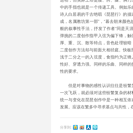
运动，但实际上却是腰、胯、腿、脚乃
中的手指也就是一个传递工具。例如乐
诗人白居易的千古绝唱《琵琶行》的描述
成，名属教坊第一部”，“暮去朝来颜色
般的叙事性手法，抒发了作者“同是天
弹挑的二度创作指甲入弦为偏下锋，触
厚、重、沉、散等特点，音色处理较暗
二度创作方法却与前面大相径庭。快板
浅于二分之一的入弦度，食指约为正锋
性好、穿透力强。同样的乐曲、同样的
性的要求。
但是对事物的感性认识往往是纷繁
一次飞跃，就必须对这些纷繁复杂的材
统一与变化在琵琶创作中是一种相互依
发展。应该在繁多中寻求基点与共性，
分享到: