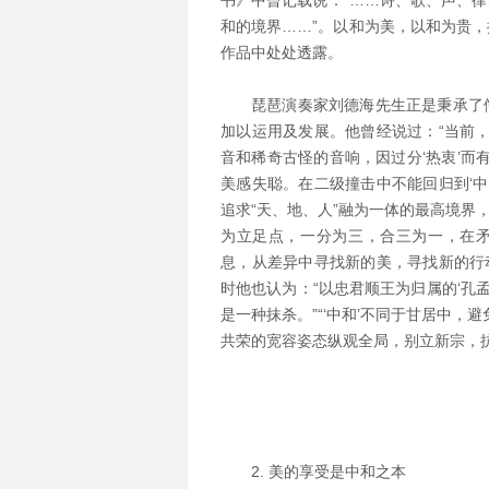
书》中曾记载说：“……诗、歌、声、
和的境界……”。以和为美，以和为贵
作品中处处透露。
琵琶演奏家刘德海先生正是秉承了
加以运用及发展。他曾经说过：“当前，
音和稀奇古怪的音响，因过分‘热衷’而
美感失聪。在二级撞击中不能回归到‘中
追求“天、地、人”融为一体的最高境界
为立足点，一分为三，合三为一，在矛
息，从差异中寻找新的美，寻找新的行动
时他也认为：“以忠君顺王为归属的‘孔
是一种抹杀。”“‘中和’不同于甘居中，
共荣的宽容姿态纵观全局，别立新宗，抗
2. 美的享受是中和之本