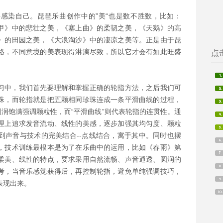
感染自己。琵琶乐曲创作中的”美“也是数不胜数，比如：
甲》中的悲壮之美，《塞上曲》的柔韧之美，《天鹅》的高
》的田园之美，《大浪淘沙》中的凄凉之美等。正是由于琵
格，不同意境的美表现得淋漓尽致，所以它才会有如此旺盛
点
习中，我们首先要理解和掌握正确的轮指方法，之后我们可
珠，而轮指就是把五颗相同珍珠连成一条平滑曲线的过程，
圆润饱满强调颗粒性，而“平滑曲线”则代表轮指的连贯性。通
理上追求发音流动、线性的美感，逐步加强其均匀度、颗粒
到声音与技术的完美结合--点线结合，寓于其中。同时也摆
，技术训练最根本是为了在乐曲中的运用，比如《春雨》第
柔美、线性的特点，要求采用自然流畅、声音通透、圆润的
考，当音乐感觉获得后，再控制轮指，避免单纯强调技巧，
表现出来。