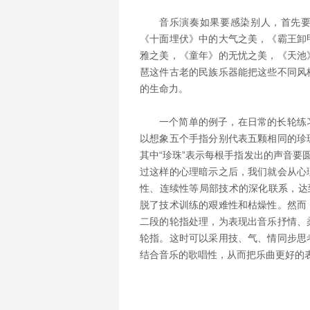
音乐演奏如果要感染别人，首先要
《十面埋伏》中的大气之美，《霸王卸
雅之美，《童年》的无忧之美，《天池
琶这件古老的民族乐器能把这些不同风
的生命力。
一个简单的例子，在日常的长轮练
以想象五个手指分别代表五颗相同的珍
其中“珍珠”表示每根手指发出的声音要
过这样的心理暗示之后，我们就会从心
性、连续性等局部技术的深化联系，达
脱了技术训练的艰难性和枯燥性。然而
二段的轮指处理，为表现出音乐抒情、
轮指。这时可以采用技、气、情同步思
结合音乐的歌唱性，从而把乐曲更好的