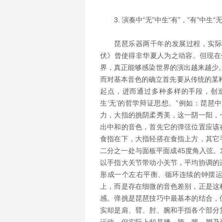
3. 演奏中“无”中生“有”，“有”中生
琵琶乐器两千年的发展过程，实
伏》曾使得非华夏人为之动容。但现在作
界，真正能够感染世界的演出越来越少
而对基本音色的确立首先要从传统的某种
起点，进而通过多种多样的手段，创造更
生‘无’的哲学辩证思想。”例如：琵
力，大指的挑阴柔秀美，这一阴一阳，
出中和的音色，首先它的弹弦位置应该
食指在下，大指轻搭在食指上方，其它
二分之一处与面板平面成45度角入弦
以手指大关节带动小关节，平均协调的
形成一个左右平衡、循环连续的钟摆
上，而是存在细微的音色差别，正是这
感。弹挑是琵琶技巧中最基本的结合，
实却是肩、臂、肘、腕和手指各个部分