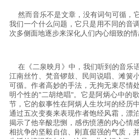
然而音乐不是文章，没有词句可循，
我们一个什么问题，它只是用不同的音
次多侧面地逐步来深化人们内心细致的情
在《二泉映月》中，我们听到的音乐
江南丝竹、梵音锣鼓、民间说唱、滩簧
可循。作者高妙的手法，无拘无束尽情
明个性的"二胡绝唱"。它是阿炳心中的
节，它的叙事性在阿炳人生坎坷的经历
通过五次变奏来表现作者饱经风霜，漂
揭示了他辛酸悲恻，感伤愤懑的内心情
相抗争的坚毅自信、刚直倔强的气质，