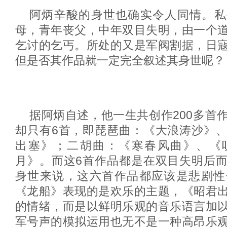
阿炳辛酸的身世也确实令人同情。私
母，青年丧父，中年双目失明，由一个
乞讨的乞丐。所处的又是军阀割据，日
但是否其作品就一定完全叙述其身世呢？
据阿炳自述，他一生共创作200多首
却只有6首，即琵琶曲：《大浪涛沙》
出塞》；二胡曲：《寒春风曲》、《
月》。而这6首作品都是在双目失明后
身世来说，这六首作品都应该是悲剧性
《龙船》表现的是欢乐的主题，《昭君
的情绪，而是以鲜明乐观的音乐语言加
军号声的模拟运用也无不是一种高昂乐