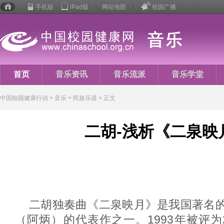
手机版
iPad版
网站地图
校园广播
校园
健康
行动
首页
音乐资讯
音乐流派
音乐学堂
音乐人生
中国校园健康行动
>
音乐
> 民族乐器 > 正文
二胡-浅析《二泉映
二胡独奏曲《二泉映月》是我国著名
（阿炳）的代表作之一。1993年被评为