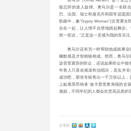
奥马尔（Omar Akram）是
能忘怀的迷人旋律。奥马尔是一名联
巴、法国、瑞士和捷克共和国等迢遥国
歌曲中，象“Gypsy Woman”(吉
合在一起，让人情不自禁地踏起舞步。
然一笑说，“正是这一灵感为我的音乐注
奥马尔还有另一样帮助他成就事业
幽默感及才智相辅相成。然而，奥马尔
染背景迥异的听众，还说如果听众中能
年青人只喜欢摇滚和说唱乐，其实并非如此。
成功吧，那张专辑售出一千万张以上，
上贴着里昂纳多`迪卡普里奥海报的女孩子
激励，不同年纪的人都会欣赏高品质的
分享到: