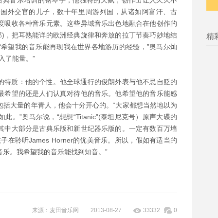
个受过古典音乐培训的钢琴手，他独特的天赋，创作出让人久久不
合国外交官的儿子，数十年里周游列国，从诸如阿富汗、古
度吸收各种音乐元素。这些异域音乐出色地融合在他创作的
普赛女郎)，把耳熟能详的欧洲经典旋律和奔放的拉丁节奏巧妙地结
精
“希望我的音乐能再现我在世界各地游历的经验，”奥马尔灿
入了能量。”
的特质：他的个性。他全球通行的俊朗外表与他不忌自贬的
最希望的还是人们认真对待他的音乐。他希望他的音乐能感
包括大量的年青人，他会十分开心的。“大家都想当然地以为
”奥马尔说，“想想“Titanic”(泰坦尼克号）原声大碟的
其中大部分是古典乐版和新世纪器乐版的。一定有数百万墙
在聆听James Horner的优美音乐。所以，假如有适当的
音乐。我希望我的音乐能找到知音。”
来源：麦田音乐网 2013-08-27
33332
0