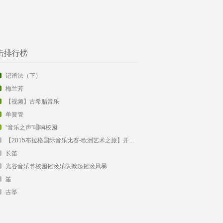
击排行榜
记谱法（下）
梅兰芳
【视频】古希腊音乐
单簧管
“音乐之声”唱响校园
【2015布拉格国际音乐比赛-欧洲艺术之旅】开始报名啦！
长笛
光谷音乐节校园摇滚乐队掀起摇滚风暴
笙
古筝