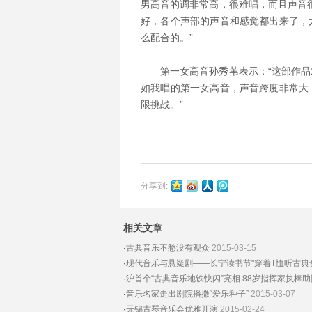
男高音的调非常高，很难唱，而且声音
好，各个声部的声音和感觉都出来了，
么配合的。”
第一女高音孙秀苇表示：“这部作
如我唱的第一女高音，声音跨度非常大
限挑战。”
分享到:
相关文章
·
古典音乐不愁没有观众
2015-03-15
·
现代音乐与悬疑剧——长宁读书节"穿着T恤听古典
·
沪首个“古典音乐地铁快闪”亮相 88岁指挥家执棒助
·
音乐名家走出剧院播撒“爱乐种子”
2015-03-07
·
无锡古琴音乐会优雅开演
2015-02-24