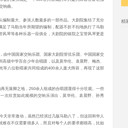
交响曲。
队编制最大、参演人数最多的一部作品。大剧院集结了充分
精
满足了马勒当年所期望的编制，配器不折不扣地执行了马勒
管风琴等各种乐器一应俱全，大剧院的镇院之宝管风琴更是
下，由中国国家交响乐团、国家大剧院管弦乐团、中国国家交
圳高级中学百合少年合唱团，以及莫华伦、袁晨野、梅杰、
光等八位歌唱家共同组成的400余人庞大阵容，再现了这部
池再无落脚之地，250余人组成的合唱团显得十分壮观。一些
第一次欣赏如此规模的交响乐演出，莫华伦、袁晨野、孙秀
。
我今天非常激动，虽然已经演过几版马勒八了，但这回和华人
就难在不仅需要很多人，而且对每个人的要求都很高，比如