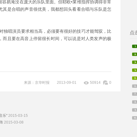
很容易淹没在庞大的乐队里面。但耶欧•莱维指挥协调得非常
尤其是合唱的声音很优美，我都想回头看看合唱与乐队是怎
品对独唱演员要求相当高，必须要有很好的技巧才能驾驭，比
点
，而且要在高音上停留很长时间，可以说是对人类发声的极
来源：京华时报 2013-09-01
50914
0
音乐"
2015-03-15
阵
2015-03-08