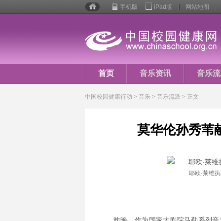
手机版
iPad版
网站地图
校园
健康
行动
首页
音乐资讯
音乐流
音乐人生
中国校园健康行动
>
音乐
> 音乐流派 > 正文
莫华伦孙秀苇献
耶欧·莱维
昨晚，作为国家大剧院马勒系列音