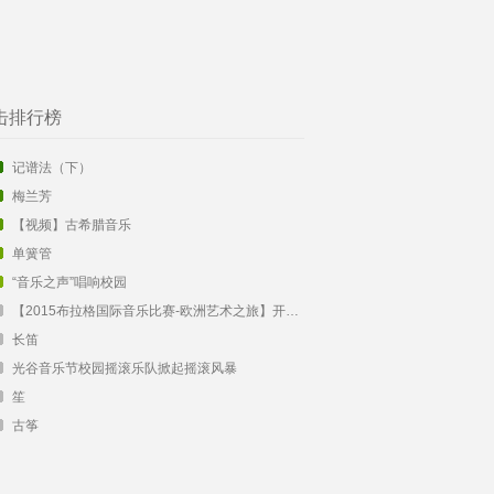
击排行榜
记谱法（下）
梅兰芳
【视频】古希腊音乐
单簧管
“音乐之声”唱响校园
【2015布拉格国际音乐比赛-欧洲艺术之旅】开始报名啦！
长笛
光谷音乐节校园摇滚乐队掀起摇滚风暴
笙
古筝