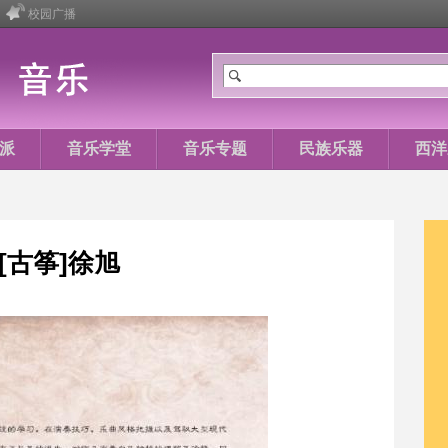
校园广播
派
音乐学堂
音乐专题
民族乐器
西洋
[古筝]徐旭