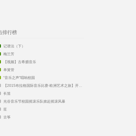
击排行榜
记谱法（下）
梅兰芳
【视频】古希腊音乐
单簧管
“音乐之声”唱响校园
【2015布拉格国际音乐比赛-欧洲艺术之旅】开始报名啦！
长笛
光谷音乐节校园摇滚乐队掀起摇滚风暴
笙
古筝