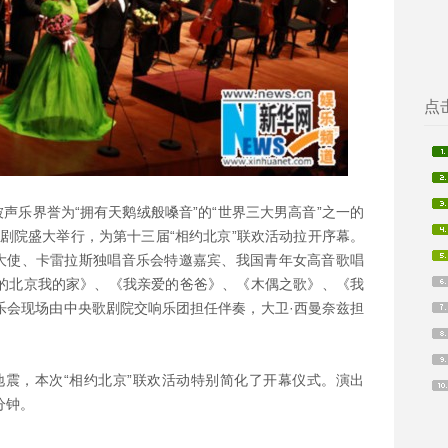
点
被声乐界誉为“拥有天鹅绒般嗓音”的“世界三大男高音”之一的
剧院盛大举行，为第十三届“相约北京”联欢活动拉开序幕。
象大使、卡雷拉斯独唱音乐会特邀嘉宾、我国青年女高音歌唱
的北京我的家》、《我亲爱的爸爸》、《木偶之歌》、《我
乐会现场由中央歌剧院交响乐团担任伴奏，大卫·西曼奈兹担
地震，本次“相约北京”联欢活动特别简化了开幕仪式。演出
分钟。