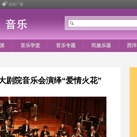
校园广播
派
音乐学堂
音乐专题
民族乐器
西洋
大剧院音乐会演绎“爱情火花”