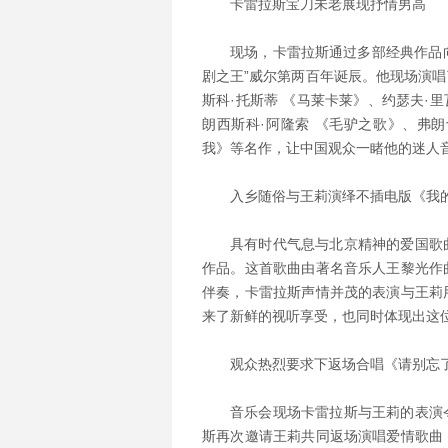
卡雷拉斯宝刀未老展现抒情男高
现场，卡雷拉斯通过多部经典作品向
剧之王”威尔第两百年诞辰。他现场演
斯科·托斯蒂 《马莱卡莱》、约瑟夫·
朗西斯科·阿隆索 《毛驴之歌》、弗朗
我》等名作，让中国观众一睹他的迷人
入乡随俗与王莉演绎不插电版《我
具有时代气息与北京精神的爱国歌
作品。这首歌曲由著名音乐人王黎光作
伴奏，卡雷拉斯声情并茂的表演与王莉
来了新鲜的视听享受，也同时体现出这
观众热烈要求下返场合唱《请别忘
音乐会现场卡雷拉斯与王莉的表演
斯再次邀请王莉共同返场演唱爱情歌曲