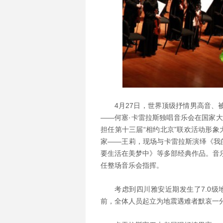
4月27日，世界顶级抒情男高音、
——何塞·卡雷拉斯独唱音乐会在国家大
担任第十三届“相约北京”联欢活动形
家——王莉，现场与卡雷拉斯演绎《我
要生活在美梦中》等多部经典作品。音
任整场音乐会指挥。
考虑到四川雅安近期发生了7.0级
前，全体人员起立为地震遇难者默哀一