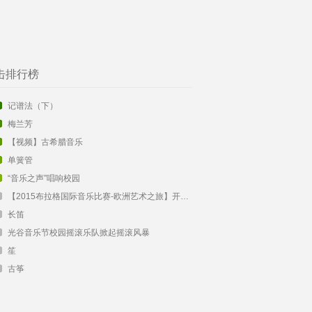
击排行榜
记谱法（下）
梅兰芳
【视频】古希腊音乐
单簧管
“音乐之声”唱响校园
【2015布拉格国际音乐比赛-欧洲艺术之旅】开始报名啦！
长笛
光谷音乐节校园摇滚乐队掀起摇滚风暴
笙
古筝