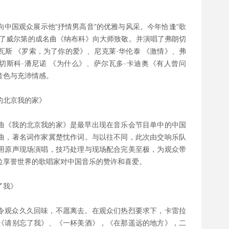
中国观众展示他“抒情男高音”的优雅与风采。今年恰逢“歌
唱了威尔第的成名曲《纳布科》向大师致敬。并演唱了弗朗切
里瓦斯 《罗索，为了你的爱》、尼克莱·华伦泰 《激情》、弗
切斯科·潘尼诺 《为什么》、萨尔瓦多·卡迪奥《有人曾问
音色与充沛情感。
的北京我的家》
曲《我的北京我的家》是最早出现在音乐会节目单中的中国
曲，著名词作家冀楚忱作词。与以往不同，此次由交响乐队
用原声现场演唱，技巧处理与现场配合完美至极，为观众带
位享誉世界的歌唱家对中国音乐的赞许和喜爱。
了我》
令观众久久回味，不愿离去。在观众们热烈要求下，卡雷拉
《请别忘了我》、《一杯美酒》，《在那遥远的地方》，二